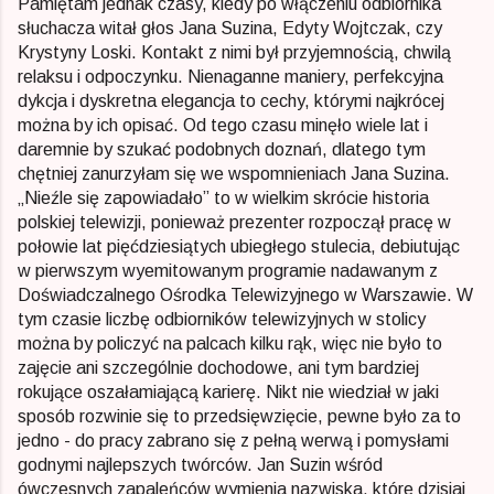
Pamiętam jednak czasy, kiedy po włączeniu odbiornika
słuchacza witał głos Jana Suzina, Edyty Wojtczak, czy
Krystyny Loski. Kontakt z nimi był przyjemnością, chwilą
relaksu i odpoczynku. Nienaganne maniery, perfekcyjna
dykcja i dyskretna elegancja to cechy, którymi najkrócej
można by ich opisać. Od tego czasu minęło wiele lat i
daremnie by szukać podobnych doznań, dlatego tym
chętniej zanurzyłam się we wspomnieniach Jana Suzina.
„Nieźle się zapowiadało” to w wielkim skrócie historia
polskiej telewizji, ponieważ prezenter rozpoczął pracę w
połowie lat pięćdziesiątych ubiegłego stulecia, debiutując
w pierwszym wyemitowanym programie nadawanym z
Doświadczalnego Ośrodka Telewizyjnego w Warszawie. W
tym czasie liczbę odbiorników telewizyjnych w stolicy
można by policzyć na palcach kilku rąk, więc nie było to
zajęcie ani szczególnie dochodowe, ani tym bardziej
rokujące oszałamiającą karierę. Nikt nie wiedział w jaki
sposób rozwinie się to przedsięwzięcie, pewne było za to
jedno - do pracy zabrano się z pełną werwą i pomysłami
godnymi najlepszych twórców. Jan Suzin wśród
ówczesnych zapaleńców wymienia nazwiska, które dzisiaj