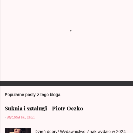
r
z
e
P
r
z
e
Popularne posty z tego bloga
ś
l
i
Suknia i sztalugi - Piotr Oczko
j
k
-
stycznia 06, 2025
o
m
e
Dzień dobry! Wydawnictwo Znak wydało w 2024