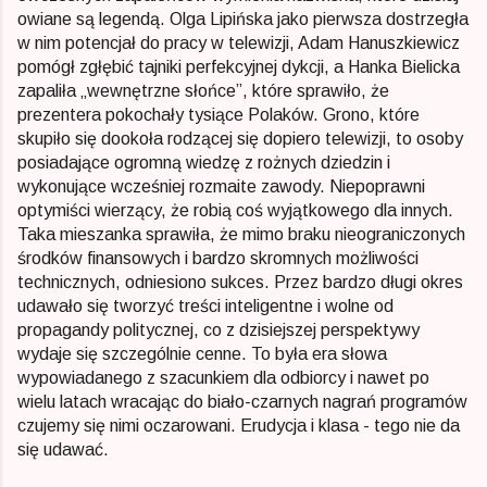
owiane są legendą. Olga Lipińska jako pierwsza dostrzegła
w nim potencjał do pracy w telewizji, Adam Hanuszkiewicz
pomógł zgłębić tajniki perfekcyjnej dykcji, a Hanka Bielicka
zapaliła „wewnętrzne słońce”, które sprawiło, że
prezentera pokochały tysiące Polaków. Grono, które
skupiło się dookoła rodzącej się dopiero telewizji, to osoby
posiadające ogromną wiedzę z rożnych dziedzin i
wykonujące wcześniej rozmaite zawody. Niepoprawni
optymiści wierzący, że robią coś wyjątkowego dla innych.
Taka mieszanka sprawiła, że mimo braku nieograniczonych
środków finansowych i bardzo skromnych możliwości
technicznych, odniesiono sukces. Przez bardzo długi okres
udawało się tworzyć treści inteligentne i wolne od
propagandy politycznej, co z dzisiejszej perspektywy
wydaje się szczególnie cenne. To była era słowa
wypowiadanego z szacunkiem dla odbiorcy i nawet po
wielu latach wracając do biało-czarnych nagrań programów
czujemy się nimi oczarowani. Erudycja i klasa - tego nie da
się udawać.