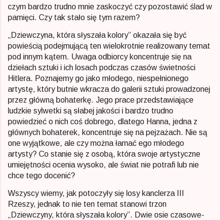
czym bardzo trudno mnie zaskoczyć czy pozostawić ślad w
pamięci. Czy tak stało się tym razem?
„Dziewczyna, która słyszała kolory” okazała się być
powieścią podejmującą ten wielokrotnie realizowany temat
pod innym kątem. Uwaga odbiorcy koncentruje się na
dziełach sztuki i ich losach podczas czasów świetności
Hitlera. Poznajemy go jako młodego, niespełnionego
artystę, który butnie wkracza do galerii sztuki prowadzonej
przez główną bohaterkę. Jego prace przedstawiające
ludzkie sylwetki są słabej jakości i bardzo trudno
powiedzieć o nich coś dobrego, dlatego Hanna, jedna z
głównych bohaterek, koncentruje się na pejzażach. Nie są
one wyjątkowe, ale czy można łamać ego młodego
artysty? Co stanie się z osobą, która swoje artystyczne
umiejętności ocenia wysoko, ale świat nie potrafi lub nie
chce tego docenić?
Wszyscy wiemy, jak potoczyły się losy kanclerza III
Rzeszy, jednak to nie ten temat stanowi trzon
„Dziewczyny, która słyszała kolory”. Dwie osie czasowe-