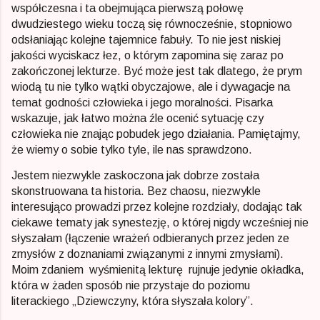
współczesna i ta obejmująca pierwszą połowę
dwudziestego wieku toczą się równocześnie, stopniowo
odsłaniając kolejne tajemnice fabuły. To nie jest niskiej
jakości wyciskacz łez, o którym zapomina się zaraz po
zakończonej lekturze. Być może jest tak dlatego, że prym
wiodą tu nie tylko wątki obyczajowe, ale i dywagacje na
temat godności człowieka i jego moralności. Pisarka
wskazuje, jak łatwo można źle ocenić sytuację czy
człowieka nie znając pobudek jego działania. Pamiętajmy,
że wiemy o sobie tylko tyle, ile nas sprawdzono.
Jestem niezwykle zaskoczona jak dobrze została
skonstruowana ta historia. Bez chaosu, niezwykle
interesująco prowadzi przez kolejne rozdziały, dodając tak
ciekawe tematy jak synestezję, o której nigdy wcześniej nie
słyszałam (łączenie wrażeń odbieranych przez jeden ze
zmysłów z doznaniami związanymi z innymi zmysłami).
Moim zdaniem wyśmienitą lekturę rujnuje jedynie okładka,
która w żaden sposób nie przystaje do poziomu
literackiego „Dziewczyny, która słyszała kolory”.