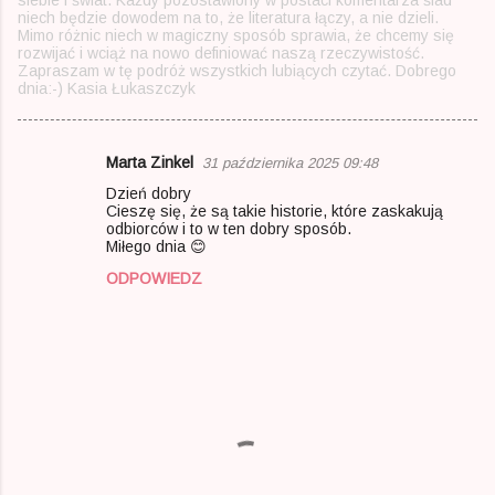
siebie i świat. Każdy pozostawiony w postaci komentarza ślad
niech będzie dowodem na to, że literatura łączy, a nie dzieli.
Mimo różnic niech w magiczny sposób sprawia, że chcemy się
rozwijać i wciąż na nowo definiować naszą rzeczywistość.
Zapraszam w tę podróż wszystkich lubiących czytać. Dobrego
dnia:-) Kasia Łukaszczyk
Marta Zinkel
31 października 2025 09:48
K
Dzień dobry
o
Cieszę się, że są takie historie, które zaskakują
odbiorców i to w ten dobry sposób.
m
Miłego dnia 😊
e
ODPOWIEDZ
n
t
a
r
z
e