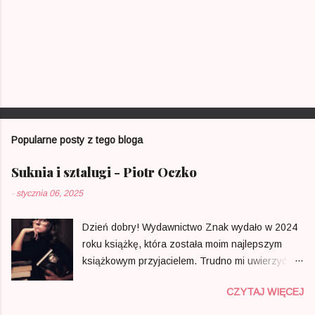
P
r
z
e
Popularne posty z tego bloga
ś
l
i
Suknia i sztalugi - Piotr Oczko
j
k
-
stycznia 06, 2025
o
m
e
Dzień dobry! Wydawnictwo Znak wydało w 2024
n
roku książkę, która została moim najlepszym
t
a
książkowym przyjacielem. Trudno mi uwierzyć, że
r
w Polsce ktoś zdecydował się na opublikowanie
z
CZYTAJ WIĘCEJ
tak mądrego i osobistego portretu zapomnianych
dla większości malarek, który można znaleźć w