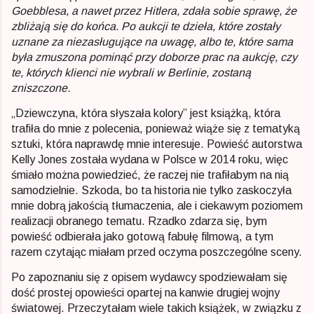
Goebblesa, a nawet przez Hitlera, zdała sobie sprawę, że
zbliżają się do końca. Po aukcji te dzieła, które zostały
uznane za niezasługujące na uwagę, albo te, które sama
była zmuszona pominąć przy doborze prac na aukcję, czy
te, których klienci nie wybrali w Berlinie, zostaną
zniszczone.
„Dziewczyna, która słyszała kolory” jest książką, która
trafiła do mnie z polecenia, ponieważ wiąże się z tematyką
sztuki, która naprawdę mnie interesuje. Powieść autorstwa
Kelly Jones została wydana w Polsce w 2014 roku, więc
śmiało można powiedzieć, że raczej nie trafiłabym na nią
samodzielnie. Szkoda, bo ta historia nie tylko zaskoczyła
mnie dobrą jakością tłumaczenia, ale i ciekawym poziomem
realizacji obranego tematu. Rzadko zdarza się, bym
powieść odbierała jako gotową fabułę filmową, a tym
razem czytając miałam przed oczyma poszczególne sceny.
Po zapoznaniu się z opisem wydawcy spodziewałam się
dość prostej opowieści opartej na kanwie drugiej wojny
światowej. Przeczytałam wiele takich książek, w związku z