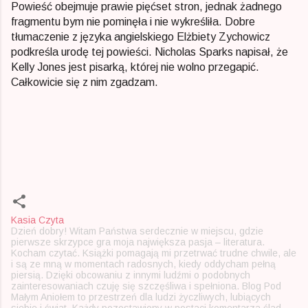
Powieść obejmuje prawie pięćset stron, jednak żadnego
fragmentu bym nie pominęła i nie wykreśliła. Dobre
tłumaczenie z języka angielskiego Elżbiety Zychowicz
podkreśla urodę tej powieści. Nicholas Sparks napisał, że
Kelly Jones jest pisarką, której nie wolno przegapić.
Całkowicie się z nim zgadzam.
Kasia Czyta
Dzień dobry! Witam Państwa serdecznie w miejscu, gdzie
pierwsze skrzypce gra moja największa pasja – literatura.
Kocham czytać. Książki pomagają mi przetrwać trudne chwile, ale
i są ze mną w momentach radosnych, kiedy oddycham pełną
piersią. Dzięki obcowaniu z innymi ludźmi o podobnych
zainteresowaniach czuję się szczęśliwa i spełniona. Blog Pod
Małym Aniołem to przestrzeń dla ludzi życzliwych, lubiących