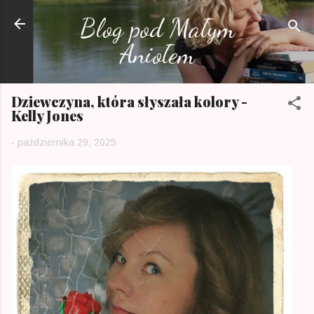
Przejdź do głównej zawartości
Blog pod Małym
Aniołem
Dziewczyna, która słyszała kolory -
Kelly Jones
-
października 29, 2025