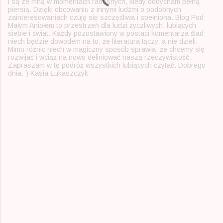
i są ze mną w momentach radosnych, kiedy oddycham pełną
piersią. Dzięki obcowaniu z innymi ludźmi o podobnych
zainteresowaniach czuję się szczęśliwa i spełniona. Blog Pod
Małym Aniołem to przestrzeń dla ludzi życzliwych, lubiących
siebie i świat. Każdy pozostawiony w postaci komentarza ślad
niech będzie dowodem na to, że literatura łączy, a nie dzieli.
Mimo różnic niech w magiczny sposób sprawia, że chcemy się
rozwijać i wciąż na nowo definiować naszą rzeczywistość.
Zapraszam w tę podróż wszystkich lubiących czytać. Dobrego
dnia:-) Kasia Łukaszczyk
K
o
m
e
n
t
a
r
z
e