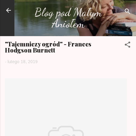
Przejdź do głównej zawartości
Blog pod Małym
Aniołem
"Tajemniczy ogród" - Frances
Hodgson Burnett
-
lutego 18, 2019