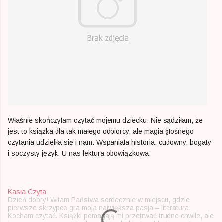
Właśnie skończyłam czytać mojemu dziecku. Nie sądziłam, że
jest to książka dla tak małego odbiorcy, ale magia głośnego
czytania udzieliła się i nam. Wspaniała historia, cudowny, bogaty
i soczysty język. U nas lektura obowiązkowa.
Kasia Czyta
Dzień dobry! Witam Państwa serdecznie w miejscu, gdzie
pierwsze skrzypce gra moja największa pasja – literatura.
Kocham czytać. Książki pomagają mi przetrwać trudne chwile, ale