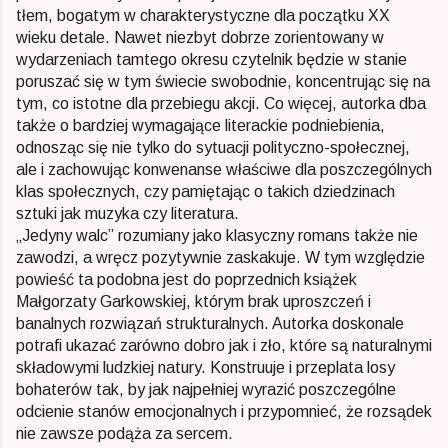
tłem, bogatym w charakterystyczne dla początku XX
wieku detale. Nawet niezbyt dobrze zorientowany w
wydarzeniach tamtego okresu czytelnik będzie w stanie
poruszać się w tym świecie swobodnie, koncentrując się na
tym, co istotne dla przebiegu akcji. Co więcej, autorka dba
także o bardziej wymagające literackie podniebienia,
odnosząc się nie tylko do sytuacji polityczno-społecznej,
ale i zachowując konwenanse właściwe dla poszczególnych
klas społecznych, czy pamiętając o takich dziedzinach
sztuki jak muzyka czy literatura.
„Jedyny walc” rozumiany jako klasyczny romans także nie
zawodzi, a wręcz pozytywnie zaskakuje. W tym względzie
powieść ta podobna jest do poprzednich książek
Małgorzaty Garkowskiej, którym brak uproszczeń i
banalnych rozwiązań strukturalnych. Autorka doskonale
potrafi ukazać zarówno dobro jak i zło, które są naturalnymi
składowymi ludzkiej natury. Konstruuje i przeplata losy
bohaterów tak, by jak najpełniej wyrazić poszczególne
odcienie stanów emocjonalnych i przypomnieć, że rozsądek
nie zawsze podąża za sercem.