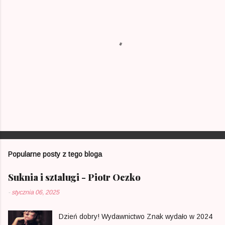
P
r
z
e
Popularne posty z tego bloga
ś
l
i
Suknia i sztalugi - Piotr Oczko
j
k
-
stycznia 06, 2025
o
m
e
Dzień dobry! Wydawnictwo Znak wydało w 2024
n