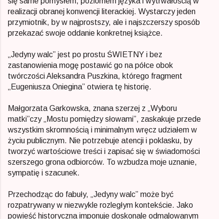
się same pomysłem, poziomem języka i wytrwałością w
realizacji obranej konwencji literackiej. Wystarczy jeden
przymiotnik, by w najprostszy, ale i najszczerszy sposób
przekazać swoje oddanie konkretnej książce.
„Jedyny walc” jest po prostu ŚWIETNY i bez
zastanowienia mogę postawić go na półce obok
twórczości Aleksandra Puszkina, którego fragment
„Eugeniusza Oniegina” otwiera tę historię.
Małgorzata Garkowska, znana szerzej z „Wyboru
matki”czy „Mostu pomiędzy słowami”, zaskakuje przede
wszystkim skromnością i minimalnym wręcz udziałem w
życiu publicznym. Nie potrzebuje atencji i poklasku, by
tworzyć wartościowe treści i zapisać się w świadomości
szerszego grona odbiorców. To wzbudza moje uznanie,
sympatię i szacunek.
Przechodząc do fabuły, „Jedyny walc” może być
rozpatrywany w niezwykle rozległym kontekście. Jako
powieść historyczna imponuje doskonale odmalowanym