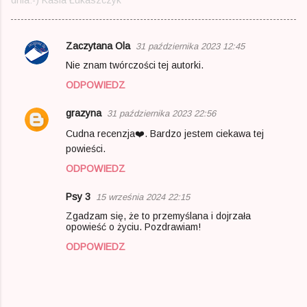
dnia:-) Kasia Łukaszczyk
Zaczytana Ola
31 października 2023 12:45
K
Nie znam twórczości tej autorki.
o
ODPOWIEDZ
m
e
grazyna
31 października 2023 22:56
n
Cudna recenzja❤️. Bardzo jestem ciekawa tej
powieści.
t
a
ODPOWIEDZ
r
Psy 3
15 września 2024 22:15
z
Zgadzam się, że to przemyślana i dojrzała
e
opowieść o życiu. Pozdrawiam!
ODPOWIEDZ