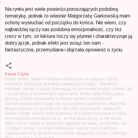
Na rynku jest wiele powieści poruszających podobną
tematykę, jednak to właśnie Małgorzatę Garkowską mam
ochotę wysłuchać od początku do końca. Nie wiem, czy
najbardziej łączy nas podobna emocjonalność, czy też
rzecz w tym, że lektura toczy się płynnie i charakteryzuje ją
dobry język, jednak efekt jest wciąż ten sam -
fantastyczna, przemyślana i dojrzała opowieść o życiu.
Kasia Czyta
Dzień dobry! Witam Państwa serdecznie w miejscu, gdzie
pierwsze skrzypce gra moja największa pasja – literatura.
Kocham czytać. Książki pomagają mi przetrwać trudne chwile, ale
i są ze mną w momentach radosnych, kiedy oddycham pełną
piersią. Dzięki obcowaniu z innymi ludźmi o podobnych
zainteresowaniach czuję się szczęśliwa i spełniona. Blog Pod
Małym Aniołem to przestrzeń dla ludzi życzliwych, lubiących
siebie i świat. Każdy pozostawiony w postaci komentarza ślad
niech będzie dowodem na to, że literatura łączy, a nie dzieli.
Mimo różnic niech w magiczny sposób sprawia, że chcemy się
rozwijać i wciąż na nowo definiować naszą rzeczywistość.
Zapraszam w tę podróż wszystkich lubiących czytać. Dobrego