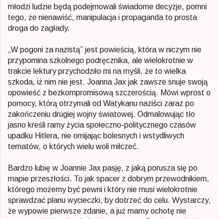
młodzi ludzie będą podejmowali świadome decyzje, pomni
tego, że nienawiść, manipulacja i propaganda to prosta
droga do zagłady.
„W pogoni za nazistą” jest powieścią, która w niczym nie
przypomina szkolnego podręcznika, ale wielokrotnie w
trakcie lektury przychodziło mi na myśli, że to wielka
szkoda, iż nim nie jest. Joanna Jax jak zawsze snuje swoją
opowieść z bezkompromisową szczerością. Mówi wprost o
pomocy, którą otrzymali od Watykanu naziści zaraz po
zakończeniu drugiej wojny światowej. Odmalowując tło
jasno kreśli ramy życia społeczno-politycznego czasów
upadku Hitlera, nie omijając bolesnych i wstydliwych
tematów, o których wielu woli milczeć.
Bardzo lubię w Joannie Jax pasję, z jaką porusza się po
mapie przeszłości. To jak spacer z dobrym przewodnikiem,
którego możemy być pewni i który nie musi wielokrotnie
sprawdzać planu wycieczki, by dotrzeć do celu. Wystarczy,
że wypowie pierwsze zdanie, a już mamy ochotę nie