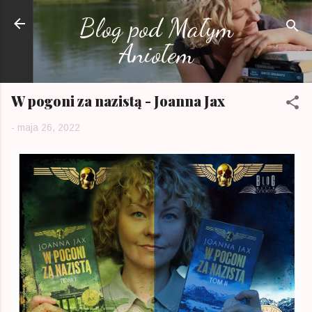
Przejdź do głównej zawartości
Blog pod Małym
Aniołem
W pogoni za nazistą - Joanna Jax
-
maja 26, 2022