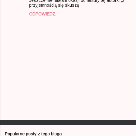
Jeszcze nie miałam okazji do lektury tej autorki ,z
t
przyjemnością się skuszę
a
ODPOWIEDZ
r
z
e
P
r
z
e
Popularne posty z tego bloga