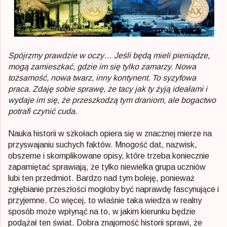
Spójrzmy prawdzie w oczy… Jeśli będą mieli pieniądze,
mogą zamieszkać, gdzie im się tylko zamarzy. Nowa
tożsamość, nowa twarz, inny kontynent. To syzyfowa
praca. Zdaję sobie sprawę, że tacy jak ty żyją ideałami i
wydaje im się, że przeszkodzą tym draniom, ale bogactwo
potrafi czynić cuda.
Nauka historii w szkołach opiera się w znacznej mierze na
przyswajaniu suchych faktów. Mnogość dat, nazwisk,
obszerne i skomplikowane opisy, które trzeba koniecznie
zapamiętać sprawiają, że tylko niewielka grupa uczniów
lubi ten przedmiot. Bardzo nad tym boleję, ponieważ
zgłębianie przeszłości mogłoby być naprawdę fascynujące i
przyjemne. Co więcej, to właśnie taka wiedza w realny
sposób może wpłynąć na to, w jakim kierunku będzie
podążał ten świat. Dobra znajomość historii sprawi, że