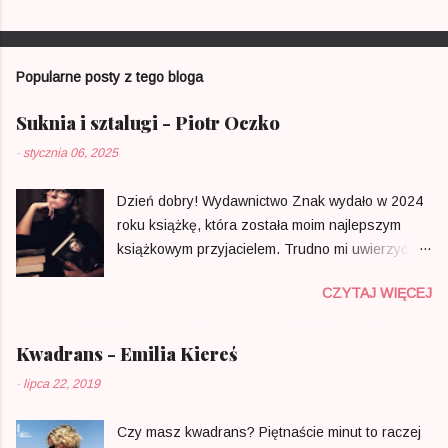
P
r
z
e
Popularne posty z tego bloga
ś
l
i
Suknia i sztalugi - Piotr Oczko
j
k
-
stycznia 06, 2025
o
m
e
Dzień dobry! Wydawnictwo Znak wydało w 2024
n
roku książkę, która została moim najlepszym
t
a
książkowym przyjacielem. Trudno mi uwierzyć, że
r
w Polsce ktoś zdecydował się na opublikowanie
z
CZYTAJ WIĘCEJ
tak mądrego i osobistego portretu zapomnianych
dla większości malarek, który można znaleźć w
zwykłej księgarni, a nie w specjalistycznej
Kwadrans - Emilia Kiereś
bibliotece. Czy to pierwsza taka próba ujęcia
-
lipca 22, 2019
tego tematu? Nie. Czy to jedyna tak łapiąca za
serce publikacja z tego zakresu? Dla mnie TAK.
Czy masz kwadrans? Piętnaście minut to raczej
Piotr Oczko nie nudzi, chociaż jako profesor