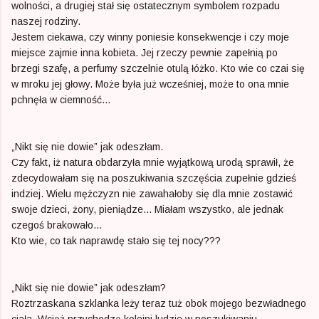
wolności, a drugiej stał się ostatecznym symbolem rozpadu
naszej rodziny.
Jestem ciekawa, czy winny poniesie konsekwencje i czy moje
miejsce zajmie inna kobieta. Jej rzeczy pewnie zapełnią po
brzegi szafę, a perfumy szczelnie otulą łóżko. Kto wie co czai się
w mroku jej głowy. Może była już wcześniej, może to ona mnie
pchnęła w ciemność...
„Nikt się nie dowie” jak odeszłam.
Czy fakt, iż natura obdarzyła mnie wyjątkową urodą sprawił, że
zdecydowałam się na poszukiwania szczęścia zupełnie gdzieś
indziej. Wielu mężczyzn nie zawahałoby się dla mnie zostawić
swoje dzieci, żony, pieniądze... Miałam wszystko, ale jednak
czegoś brakowało...
Kto wie, co tak naprawdę stało się tej nocy???
„Nikt się nie dowie” jak odeszłam?
Roztrzaskana szklanka leży teraz tuż obok mojego bezwładnego
ciała. Wciąż przychodzą kolejni ludzie w poszukiwaniu