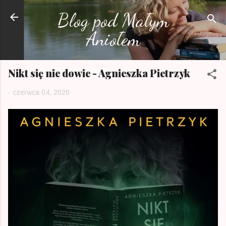
Przejdź do głównej zawartości
Blog pod Małym
Aniołem
Nikt się nie dowie - Agnieszka Pietrzyk
-
czerwca 04, 2020