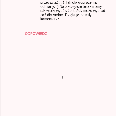
przeczytać. :-) Tak dla odprężenia i
odmiany.:-) Na szczęście teraz mamy
t
tak wielki wybór, że każdy może wybrać
a
coś dla siebie. Dziękuję za miły
komentarz!
r
z
ODPOWIEDZ
e