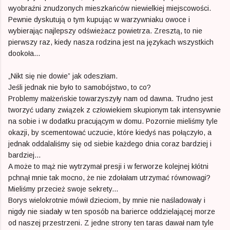
wyobraźni znudzonych mieszkańców niewielkiej miejscowości.
Pewnie dyskutują o tym kupując w warzywniaku owoce i
wybierając najlepszy odświeżacz powietrza. Zresztą, to nie
pierwszy raz, kiedy nasza rodzina jest na językach wszystkich
dookoła...
„Nikt się nie dowie” jak odeszłam.
Jeśli jednak nie było to samobójstwo, to co?
Problemy małżeńskie towarzyszyły nam od dawna. Trudno jest
tworzyć udany związek z człowiekiem skupionym tak intensywnie
na sobie i w dodatku pracującym w domu. Pozornie mieliśmy tyle
okazji, by scementować uczucie, które kiedyś nas połączyło, a
jednak oddalaliśmy się od siebie każdego dnia coraz bardziej i
bardziej...
A może to mąż nie wytrzymał presji i w ferworze kolejnej kłótni
pchnął mnie tak mocno, że nie zdołałam utrzymać równowagi?
Mieliśmy przecież swoje sekrety...
Borys wielokrotnie mówił dzieciom, by mnie nie naśladowały i
nigdy nie siadały w ten sposób na barierce oddzielającej morze
od naszej przestrzeni. Z jedne strony ten taras dawał nam tyle