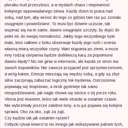
plecaku trud przeszłości, a w myślach chaos i niepewność
kolejnego wypowiadanego słowa. Każdy dzień to praca nad
sobą, nad tym, aby wrócić do tego co gdzieś tam raz już zostało
osiągnięte i powiedziane. To musi być dziwne uczucie, tak
wspinać się na te same, dawno osiągnięte szczyty, by dojść do
pełni sił, do swojej normalności. Jakby tego wszystkiego było
mało, ktoś całkiem z boku obserwuje każdy jego ruch i ocenia
własną miarą wszystkie czyny. Wart stąpania po ziemi, a może
inny rodzaj cierpienia będzie dotkliwszą karą za popełnione
dawno błędy? Nic nie ginie w internecie, ale każda ze stron ma
swoich bojowników. Nie zawsze przyjaciel jest sprzymierzeńcem,
a wróg katem. Emocje mieszają się między sobą, a gdy są zbyt
silne zaczynają zaburzać logiczny tok myślenia. Ostrzeżenia
pojawiają się stopniowo, a mrok gęstnieje tak samo
niespodziewanie, jak nagle chowa się słońce o tej porze roku.
Vitoria jest miastem, które tak wiele straciło w ostatnim czasie.
Nie wybrzmiały jeszcze żałobne tony, a tu już pojawia się kolejna
sprawa. Oko za oko, ząb za ząb.
Czy będzie tak jak ostatnim razem?
Celtycki rytuał śmierci to nic innego jak wskazywanie palcem tych,