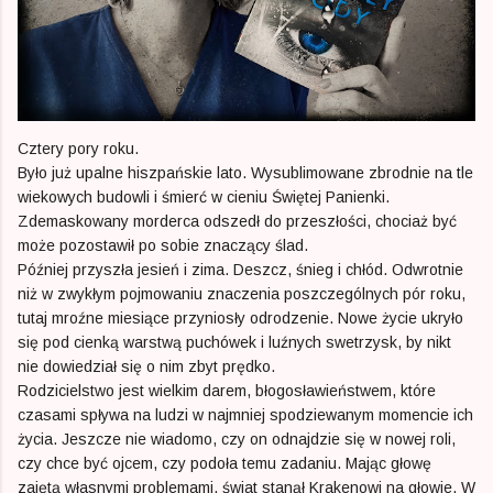
Cztery pory roku.
Było już upalne hiszpańskie lato. Wysublimowane zbrodnie na tle
wiekowych budowli i śmierć w cieniu Świętej Panienki.
Zdemaskowany morderca odszedł do przeszłości, chociaż być
może pozostawił po sobie znaczący ślad.
Później przyszła jesień i zima. Deszcz, śnieg i chłód. Odwrotnie
niż w zwykłym pojmowaniu znaczenia poszczególnych pór roku,
tutaj mroźne miesiące przyniosły odrodzenie. Nowe życie ukryło
się pod cienką warstwą puchówek i luźnych swetrzysk, by nikt
nie dowiedział się o nim zbyt prędko.
Rodzicielstwo jest wielkim darem, błogosławieństwem, które
czasami spływa na ludzi w najmniej spodziewanym momencie ich
życia. Jeszcze nie wiadomo, czy on odnajdzie się w nowej roli,
czy chce być ojcem, czy podoła temu zadaniu. Mając głowę
zajętą własnymi problemami, świat stanął Krakenowi na głowie. W