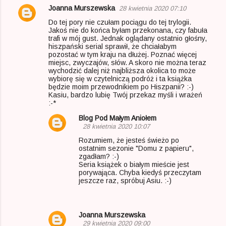
Joanna Murszewska
28 kwietnia 2020 07:10
K
Do tej pory nie czułam pociągu do tej trylogii.
o
Jakoś nie do końca byłam przekonana, czy fabuła
trafi w mój gust. Jednak oglądany ostatnio głośny,
m
hiszpański serial sprawił, że chciałabym
pozostać w tym kraju na dłużej. Poznać więcej
e
miejsc, zwyczajów, słów. A skoro nie można teraz
n
wychodzić dalej niż najbliższa okolica to może
wybiorę się w czytelniczą podróż i ta książka
t
będzie moim przewodnikiem po Hiszpanii? :-)
Kasiu, bardzo lubię Twój przekaz myśli i wrażeń
a
:-*
r
Blog Pod Małym Aniołem
z
28 kwietnia 2020 10:07
Rozumiem, że jesteś świeżo po
e
ostatnim sezonie "Domu z papieru",
zgadłam? :-)
Seria książek o białym mieście jest
porywająca. Chyba kiedyś przeczytam
jeszcze raz, spróbuj Asiu. :-)
Joanna Murszewska
29 kwietnia 2020 09:00