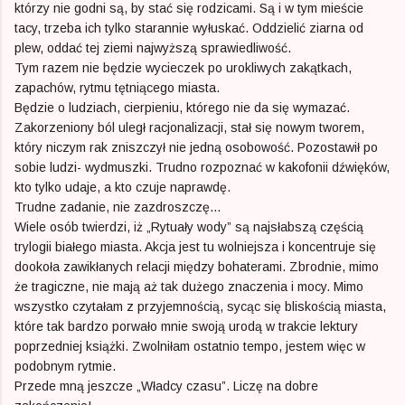
którzy nie godni są, by stać się rodzicami. Są i w tym mieście
tacy, trzeba ich tylko starannie wyłuskać. Oddzielić ziarna od
plew, oddać tej ziemi najwyższą sprawiedliwość.
Tym razem nie będzie wycieczek po urokliwych zakątkach,
zapachów, rytmu tętniącego miasta.
Będzie o ludziach, cierpieniu, którego nie da się wymazać.
Zakorzeniony ból uległ racjonalizacji, stał się nowym tworem,
który niczym rak zniszczył nie jedną osobowość. Pozostawił po
sobie ludzi- wydmuszki. Trudno rozpoznać w kakofonii dźwięków,
kto tylko udaje, a kto czuje naprawdę.
Trudne zadanie, nie zazdroszczę...
Wiele osób twierdzi, iż „Rytuały wody” są najsłabszą częścią
trylogii białego miasta. Akcja jest tu wolniejsza i koncentruje się
dookoła zawikłanych relacji między bohaterami. Zbrodnie, mimo
że tragiczne, nie mają aż tak dużego znaczenia i mocy. Mimo
wszystko czytałam z przyjemnością, sycąc się bliskością miasta,
które tak bardzo porwało mnie swoją urodą w trakcie lektury
poprzedniej książki. Zwolniłam ostatnio tempo, jestem więc w
podobnym rytmie.
Przede mną jeszcze „Władcy czasu”. Liczę na dobre