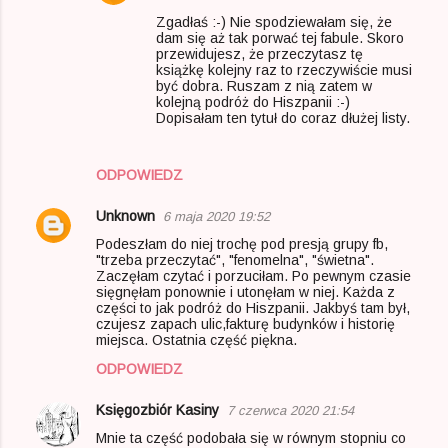
Zgadłaś :-) Nie spodziewałam się, że
dam się aż tak porwać tej fabule. Skoro
przewidujesz, że przeczytasz tę
książkę kolejny raz to rzeczywiście musi
być dobra. Ruszam z nią zatem w
kolejną podróż do Hiszpanii :-)
Dopisałam ten tytuł do coraz dłużej listy.
ODPOWIEDZ
Unknown
6 maja 2020 19:52
Podeszłam do niej trochę pod presją grupy fb,
"trzeba przeczytać", "fenomelna", "świetna".
Zaczęłam czytać i porzuciłam. Po pewnym czasie
sięgnęłam ponownie i utonęłam w niej. Każda z
części to jak podróż do Hiszpanii. Jakbyś tam był,
czujesz zapach ulic,fakturę budynków i historię
miejsca. Ostatnia część piękna.
ODPOWIEDZ
Księgozbiór Kasiny
7 czerwca 2020 21:54
Mnie ta część podobała się w równym stopniu co