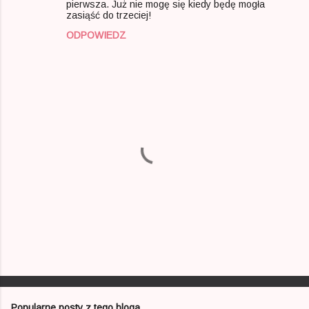
pierwsza. Już nie mogę się kiedy będę mogła
zasiąść do trzeciej!
ODPOWIEDZ
P
r
z
e
Popularne posty z tego bloga