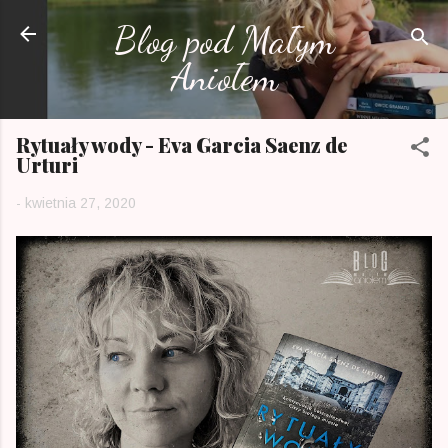
Przejdź do głównej zawartości
Blog pod Małym
Aniołem
Rytuały wody - Eva Garcia Saenz de
Urturi
-
kwietnia 27, 2020