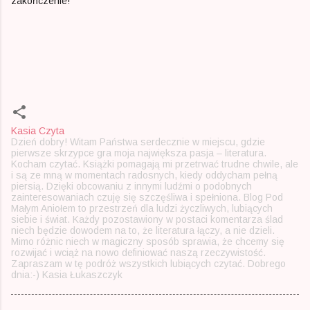
zakończenie!
Kasia Czyta
Dzień dobry! Witam Państwa serdecznie w miejscu, gdzie
pierwsze skrzypce gra moja największa pasja – literatura.
Kocham czytać. Książki pomagają mi przetrwać trudne chwile, ale
i są ze mną w momentach radosnych, kiedy oddycham pełną
piersią. Dzięki obcowaniu z innymi ludźmi o podobnych
zainteresowaniach czuję się szczęśliwa i spełniona. Blog Pod
Małym Aniołem to przestrzeń dla ludzi życzliwych, lubiących
siebie i świat. Każdy pozostawiony w postaci komentarza ślad
niech będzie dowodem na to, że literatura łączy, a nie dzieli.
Mimo różnic niech w magiczny sposób sprawia, że chcemy się
rozwijać i wciąż na nowo definiować naszą rzeczywistość.
Zapraszam w tę podróż wszystkich lubiących czytać. Dobrego
dnia:-) Kasia Łukaszczyk