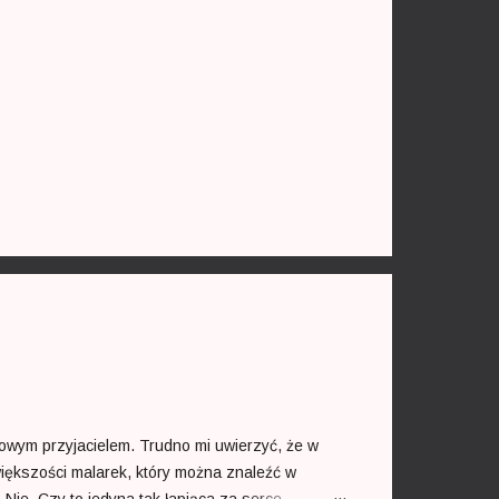
owym przyjacielem. Trudno mi uwierzyć, że w
iększości malarek, który można znaleźć w
? Nie. Czy to jedyna tak łapiąca za serce