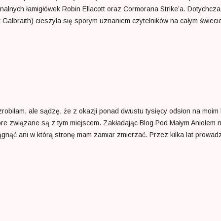
nalnych łamigłówek Robin Ellacott oraz Cormorana Strike’a. Dotychcz
albraith) cieszyła się sporym uznaniem czytelników na całym świecie
zęści, bez względu na to, o który tom aktualnie chodziło. Za każdym ra
 emocje i zainteresowanie. Należy podkreślić, jak wiele osiągnęła autor
sarzy przez wiele lat po wydaniu pierwszej powieści, ale i znajdując n
ing tworząc wcześniej przez wiele lat uniwersum Harrego Pottera osią
robiłam, ale sądzę, że z okazji ponad dwustu tysięcy odsłon na moim
re związane są z tym miejscem. Zakładając Blog Pod Małym Aniołem n
ągnąć ani w którą stronę mam zamiar zmierzać. Przez kilka lat prowadz
cie poczułam, że chciałabym mieć miejsce działające na moich własny
dzie chciał tu zaglądać. Myślę, że to właśnie ten fakt sprawił, że nie
adzić ten blog. Pisałam, by dać upust własnym emocjom i ćwiczyć umi
ektywy minionych lat widzę, że moje życie można odmierzać przeczyta