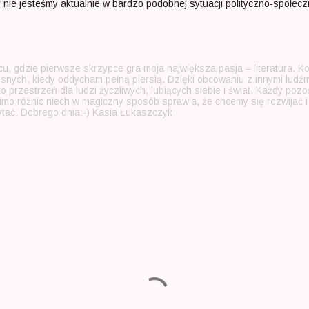
 nie jesteśmy aktualnie w bardzo podobnej sytuacji polityczno-społecz
u, gdzie pierwsze skrzypce gra moja największa pasja – literatura. K
osnych, kiedy oddycham pełną piersią. Dzięki obcowaniu z innymi ludź
o przestrzeń dla ludzi życzliwych, lubiących siebie i świat. Każdy po
. Mimo różnic niech w magiczny sposób sprawia, że chcemy się rozwijać
tać. Dobrego dnia:-) Kasia Łukaszczyk