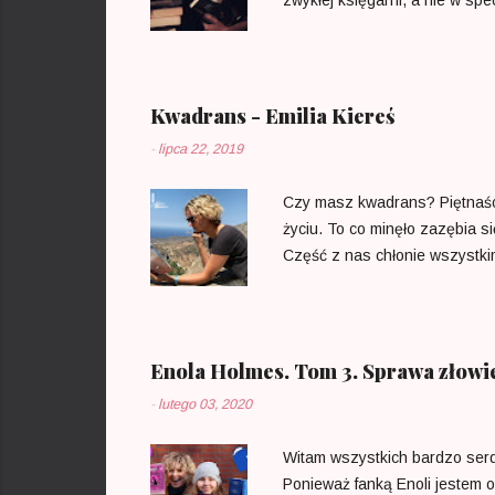
publikacja z tego zakresu? Dl
mógłby to czynić bez wysiłku.
płynie niezwykle szybko i jest
czułością, przekładając osiągn
Kwadrans - Emilia Kiereś
-
lipca 22, 2019
Czy masz kwadrans? Piętnaśc
życiu. To co minęło zazębia s
Część z nas chłonie wszystkim
powoli siły, pamięć, wszystk
każdy człowiek ma swój zegar,
każdy ma go tyle, ile mu dano
trzeba zaufać. Ktoś czuwa nad
Enola Holmes. Tom 3. Sprawa złowi
-
lutego 03, 2020
Witam wszystkich bardzo serd
Ponieważ fanką Enoli jestem 