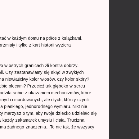
stać w każdym domu na półce z książkami.
iały i tylko z kart historii wyziera
w ostrych granicach źli kontra dobrzy.
eli. Czy zastanawiamy się skąd w zwykłych
na niewłaściwy kolor włosów, czy kolor skóry?
iebie plecami? Przecież tak głęboko w sercu
radziła sobie z ukazaniem mechanizmów, które
anych i mordowanych, ale i tych, którzy czynili
ła płaskiego, jednorodnego wymiaru. Nikt nie
zy marzysz o tym, aby twoje dziecko udzielało się
 każdy zakamarek umysłu i ciała. Trucizna
 ma żadnego znaczenia...To nie tak, że wszyscy