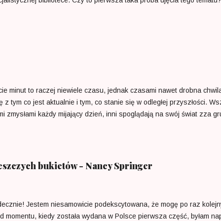
a mnie TAK. Piotr Oczko nie nudzi, chociaż jako profesor zwyczajny w 
 Ma w sobie dużo młodzieńczej ciekawości, jest wrażliwy i empatyczn
 w pełni satysfakcjonujący dla odbiorcy. Piotr Oczko prezentuje ponad 
ięcia na realia epoki, w której dana artystka przyszła na świat. „Suknia
ie minut to raczej niewiele czasu, jednak czasami nawet drobna chw
ię z tym co jest aktualnie i tym, co stanie się w odległej przyszłości
i zmysłami każdy mijający dzień, inni spoglądają na swój świat zza g
o to, co stworzyliśmy w pocie czoła sądząc, że jeszcze zdążymy się 
 który odmierza jego czas. Nikt nie może na niego wpłynąć; nikt nie wy
. Zegarmistrz Zegarmistrzów sprawuje pieczę nad wszystkimi zegarami i
 naszym czasem. Nie możemy zrobić więcej, niż jest nam pisane”. Emili
eszczych bukietów - Nancy Springer
ecznie! Jestem niesamowicie podekscytowana, że mogę po raz kolejny
od momentu, kiedy została wydana w Polsce pierwsza część, byłam na