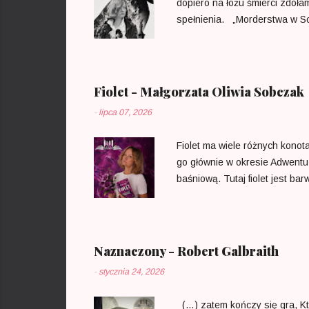
dopiero na łożu śmierci zdoł
spełnienia. „Morderstwa w Som
chwilach swojego życia, by za
powiedziano już wszystko i t
przećwiczonych rozwiązań. To
we własnym umyśle. Konia z rz
Fiolet - Małgorzata Oliwia Sobczak
-
lipca 07, 2026
Fiolet ma wiele różnych konota
go głównie w okresie Adwentu 
baśniową. Tutaj fiolet jest b
emitując światło o długości 3
uzyskania właściwego efektu. 
Żonglowanie proporcjami niebie
otoczyć się dla uzyskania odp
Naznaczony - Robert Galbraith
-
stycznia 24, 2026
(…) zatem kończy się gra, Kt