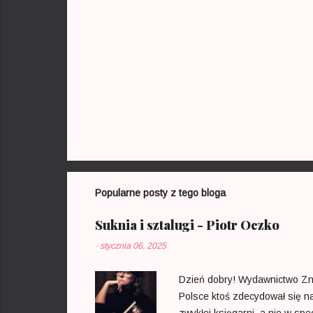
e
Popularne posty z tego bloga
Suknia i sztalugi - Piotr Oczko
-
stycznia 06, 2025
Dzień dobry! Wydawnictwo Zna
Polsce ktoś zdecydował się n
zwykłej księgarni, a nie w spe