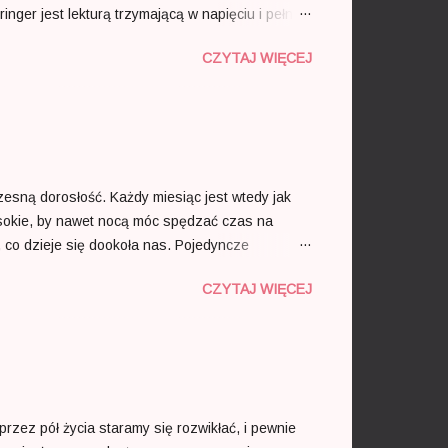
ger jest lekturą trzymającą w napięciu i pełną
ra porzucając życie damy ma zamiar zostać
CZYTAJ WIĘCEJ
 znika znany i lubiany doktor Watson. Jego żona
zesną dorosłość. Każdy miesiąc jest wtedy jak
 wysokie, by nawet nocą móc spędzać czas na
 co dzieje się dookoła nas. Pojedyncze
enne chłody. Opadają pierwsze liście, co
CZYTAJ WIĘCEJ
cej aż zaczynamy akceptować fakt rychłego
romieni słońca. Wystawiając twarz do ogrzania
 żyją innym rytmem. Ich czas odmierzany jest
rzez pół życia staramy się rozwikłać, i pewnie