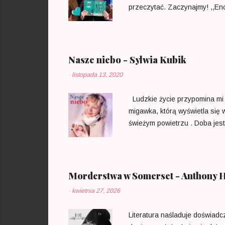
przeczytać. Zaczynajmy! ,,Eno
niesamowitych zwrotów akcji.
perdytorystką-detektywką pos
otrzymuje bukiety naprawdę p
Nasze niebo - Sylwia Kubik
-
listopada 13, 2020
Ludzkie życie przypomina mi p
migawka, którą wyświetla się 
świeżym powietrzu . Doba jest
mrugnięcie okiem jest jak jede
odnotowujemy początkowo ze s
nadejścia zimy. Rok chyli się 
musimy być cierpliwi i uważni
Morderstwa w Somerset - Anthony 
prz...
-
kwietnia 27, 2026
Literatura naśladuje doświadc