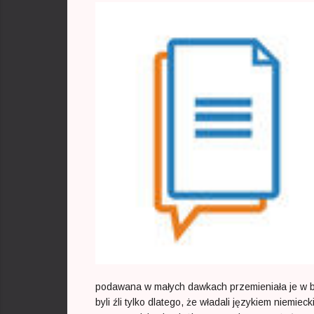
podawana w małych dawkach przemieniała je w bez
byli źli tylko dlatego, że władali językiem niemie