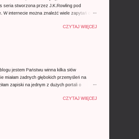
as seria stworzona przez J.K.Rowling pod
. W internecie można znaleźć wiele zapytań o
zem wyjawienie nowego tytułu i związanej z nią
CZYTAJ WIĘCEJ
ka, nie tylko utrzymując się na liście
iszę, która pozwoliła jej przekonać do siebie
gnęła niewyobrażalny wręcz sukce...
 blogu jestem Państwu winna kilka słów
ie miałam żadnych głębokich przemyśleń na
iłam zapiski na jednym z dużych portali o
ch zasadach. Nigdy, nawet przez sekundę, nie
CZYTAJ WIĘCEJ
 czułam się skrępowana i mogłam zgodnie z
ejętność władania językiem polskim na
nymi książkami. Za większością z nich kryje się