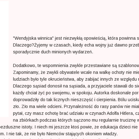
"Wendyjska winnica" jest niezwykłą opowieścią, która powinna 
Dlaczego?Żyjemy w czasach, kiedy echa wojny już dawno przebrzm
sporadycznie duch minionych wydarzeń.
Dodatkowo, te wspomnienia zwykle przestawiane są szablonowo 
Zapominamy, że zwykli obywatele wcale na walkę ochoty nie mi
ludziach było tyle okrucieństwa, aby zabijać innych ze względu 
Dlaczego sąsiad donosił na sąsiada, a przyjaciele stawali do s
każdy chciał żyć po swojemu, w spokoju. Autorka doskonale po
doprowadziły do tak licznych nieszczęść i cierpienia. Bólu ucisk
zło. Zło ma wiele odcieni. Przynależność do rasy panów nie mia
pytał, czy masz ochotę brać udziału w czynach Adolfa Hitlera, c
na zbiórkach podczas których sączono mu regularnie truciznę w
duszne istoty. I niech mi jeszcze ktoś powie, że edukacja dzieci nie
ckim. I nie tak, że nie było Niemców stających okoniem władzy.