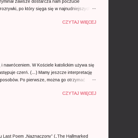
kryminał zawsze dostarcza nam poczucie
rozrywki, po który sięga się w najnudniejszych
wicie nasze przekonanie o tym, że w tym gatunku
CZYTAJ WIĘCEJ
do tych samych co zwykle wniosków i doskonale
cją i tropami przeznaczonymi do rozwiązywania
edzi! Nie jestem w stanie określić, ...
ją i nawróceniem. W Kościele katolickim używa się
astępuje czerń. (…) Mamy jeszcze interpretację
h sposobów. Po pierwsze, można go otrzymać
ony, co wydaje się najłatwiejszą drogą do
CZYTAJ WIĘCEJ
ym drugiego w kolorze zielono-niebieskim.*
i łagodna dla oka, taka, którą chcielibyśmy
nie przejdziemy...
omu Last Poem „Naznaczony” („The Hallmarked