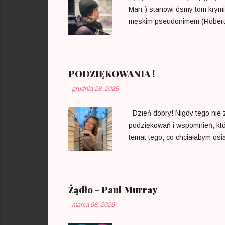
Man”) stanowi ósmy tom krymi
męskim pseudonimem (Robert G
termin publikacji następnej c
tematyki budziło naprawdę duże
najpoczytniejszych powieściopi
kolejnych odbiorców. J.K.Rowl
PODZIĘKOWANIA !
-
grudnia 28, 2025
Dzień dobry! Nigdy tego nie z
podziękowań i wspomnień, któ
temat tego, co chciałabym osi
literaturze i w pewnym momen
pomyślałam o tym, czy ktoś bę
własnymi zapatrywaniami prow
przyzwoitym poziomie. Z persp
Żądło - Paul Murray
jakieś wzruszające wsp...
-
marca 08, 2026