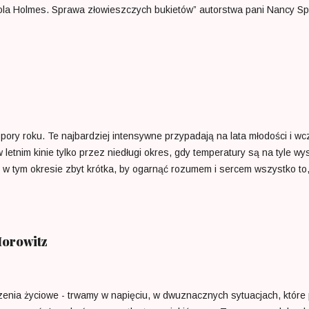
la Holmes. Sprawa złowieszczych bukietów” autorstwa pani Nancy Sprin
 Opowiada o przygodach buntowniczej siostry Sherlocka Holmesa , któ
zukującą zaginionych osób. Jej marzenie ma szansę się spełnić, kiedy
rzedziwnych ...
ory roku. Te najbardziej intensywne przypadają na lata młodości i wc
w letnim kinie tylko przez niedługi okres, gdy temperatury są na tyle
 w tym okresie zbyt krótka, by ogarnąć rozumem i sercem wszystko to,
n rok - chwila i już go nie ma. Później niepostrzeżenie nadciągają jesi
mutkiem i zdziwieniem. Przybywa ich każdego dnia coraz więcej i wię
ku końcowi, jest go coraz mniej i mniej, tak samo jak i docierających p
. Niełatwo jest zdobyć pocałunek lata w środku zimy. Mieszkańcy miast
Horowitz
zenia życiowe - trwamy w napięciu, w dwuznacznych sytuacjach, które p