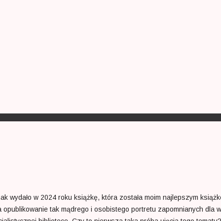
k wydało w 2024 roku książkę, która została moim najlepszym książk
a opublikowanie tak mądrego i osobistego portretu zapomnianych dla w
cjalistycznej bibliotece. Czy to pierwsza taka próba ujęcia tego tematu