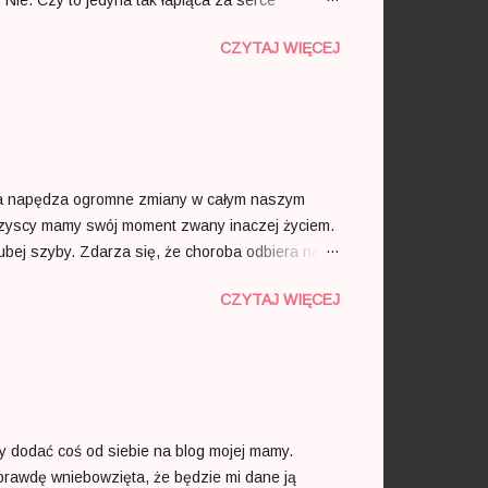
dyscyplinach literaturoznawstwo i nauki o sztuce
CZYTAJ WIĘCEJ
y. Czas spędzony w tak dostojnym towarzystwie
sto artystek i wie o nich naprawdę dużo. Patrzy z
 i sztalugi” pewnie na pierwszy rzut oka...
ila napędza ogromne zmiany w całym naszym
. Wszyscy mamy swój moment zwany inaczej życiem.
rubej szyby. Zdarza się, że choroba odbiera nam
nacieszyć zgromadzonym majątkiem. „ Podobno
CZYTAJ WIĘCEJ
dłuży sobie swojego czasu ani go nie skróci -
 dba o to, żeby działały jak należy. Dlatego
a Kiereś należy nie bez p...
 dodać coś od siebie na blog mojej mamy.
prawdę wniebowzięta, że będzie mi dane ją