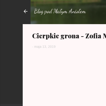
Blog pod Małym Aniołem
Cierpkie grona - Zofia
-
maja 13, 2019