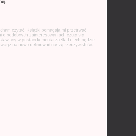
nej.
ocham czytać. Książki pomagają mi przetrwać
mi o podobnych zainteresowaniach czuję się
zostawiony w postaci komentarza ślad niech będzie
 i wciąż na nowo definiować naszą rzeczywistość.