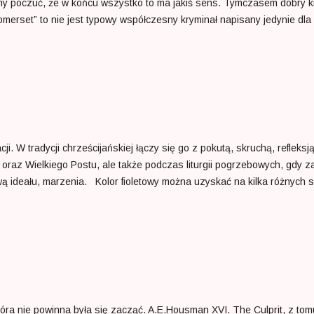
amy poczuć, że w końcu wszystko to ma jakiś sens. Tymczasem dobry 
erset” to nie jest typowy współczesny kryminał napisany jedynie dla 
bić wlokący się czas. W tej powieści umiera za to coś innego, a miano
eraz spacerujemy jedynie po dobrze utartych ścieżkach prowadzących 
 wielopoziomowa konstrukcja- książka w książce błyszcząca inteligen
ędem temu, kto nie przegapi wszystkich niuansów i dyskretnych podpowi
cji. W tradycji chrześcijańskiej łączy się go z pokutą, skruchą, refleks
oraz Wielkiego Postu, ale także podczas liturgii pogrzebowych, gdy z
arwą ideału, marzenia. Kolor fioletowy można uzyskać na kilka różnyc
80 do 430 nm. Można też po prostu zmieszać ze sobą niebieski i czerw
Ostatnią opcją jest nałożenie na półprzezroczysty filtr w kolorze żółt
skiego i żółci sprawia, że barwa ta może być odbierana jako delikatna 
oczynku i komfortu psychicznego. Dokładając jednak niebieskiego, płyn
óra nie powinna była się zacząć. A.E.Housman XVI. The Culprit, z t