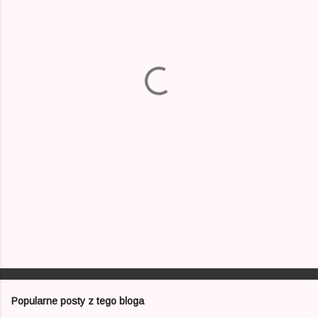
e
n
t
a
r
z
e
Popularne posty z tego bloga