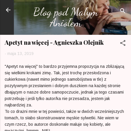
Przejdź do głównej zawartości
Blog pod Małym
Aniołem
Apetyt na więcej - Agnieszka Olejnik
-
maja 13, 2019
"Apetyt na więcej" to bardzo przyjemna propozycja na zbliżającą
się wielkimi krokami zimę. Tak, jest trochę przesłodzona i
cukierkowa (nawet mimo jednego samobójstwa w tle) z
pozytywnym przesłaniem i dobrym duszkiem na każdej stronie
dbającym o nasze dobre samopoczucie, jednak ja tego czasami
potrzebuję i jeśli tylko autor/ka nie przesadza, jestem jak
najbardziej za.
To co drażni mnie w tej powieści, także w dwóch wcześniejszych
tomach, to słabo skonstruowane męskie sylwetki. Nie wiem w
czym rzecz, bo autorce doskonale maluje się kobiety, ale
mężczyźni- hmmm...NIE!