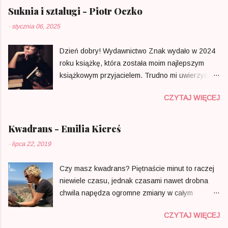
Suknia i sztalugi - Piotr Oczko
-
stycznia 06, 2025
Dzień dobry! Wydawnictwo Znak wydało w 2024
roku książkę, która została moim najlepszym
książkowym przyjacielem. Trudno mi uwierzyć, że
w Polsce ktoś zdecydował się na opublikowanie
CZYTAJ WIĘCEJ
tak mądrego i osobistego portretu zapomnianych
dla większości malarek, który można znaleźć w
zwykłej księgarni, a nie w specjalistycznej
Kwadrans - Emilia Kiereś
bibliotece. Czy to pierwsza taka próba ujęcia
-
lipca 22, 2019
tego tematu? Nie. Czy to jedyna tak łapiąca za
serce publikacja z tego zakresu? Dla mnie TAK.
Czy masz kwadrans? Piętnaście minut to raczej
Piotr Oczko nie nudzi, chociaż jako profesor
niewiele czasu, jednak czasami nawet drobna
zwyczajny w dyscyplinach literaturoznawstwo i
chwila napędza ogromne zmiany w całym
nauki o sztuce mógłby to czynić bez wysiłku. Ma
naszym życiu. To co minęło zazębia się z tym co
w sobie dużo młodzieńczej ciekawości, jest
CZYTAJ WIĘCEJ
jest aktualnie i tym, co stanie się w odległej
wrażliwy i empatyczny. Czas spędzony w tak