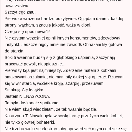
towarzystwo.
Szczyt egoizmu.
Pierwsze wrażenie bardzo pozytywne. Oglądam danie z każdej
strony, wącham, szacuję jakość, ważę w dłoni.
Czego się spodziewać?
Nie czytam wcześniej opinii innych konsumentów, zdecydował
instynkt. Jeszcze nigdy mnie nie zawiódł. Obnażam kły gotowa
do starcia.
Soki trawienne budzą się z głębokiego uśpienia, zaczynają
pracować powoli, niespiesznie...
Pierwszy kęs jest najmniejszy. Zderzenie materii z kubkami
smakowymi oszałamia, nie mam siły dłużej się opierać. Rzucam
się w wir starcia, wściekle kroję, szarpię, przeżuwam.
Smakuję Cię książko.
Jestem NIENASYCONA.
To było doskonałe spotkanie.
Nie wiem skąd wiedziałam, że tak właśnie będzie.
Katarzyna T. Nowak ujęła w ścisłą formę przeżycia wielu kobiet,
nie tylko głównej bohaterki.
Nie trzeba wielu setek stron, aby opowiedzieć o tym co dzieje się