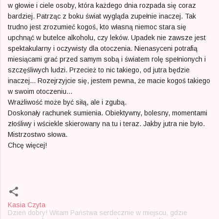
w głowie i ciele osoby, która każdego dnia rozpada się coraz
bardziej. Patrząc z boku świat wygląda zupełnie inaczej. Tak
trudno jest zrozumieć kogoś, kto własną niemoc stara się
upchnąć w butelce alkoholu, czy leków. Upadek nie zawsze jest
spektakularny i oczywisty dla otoczenia. Nienasyceni potrafią
miesiącami grać przed samym sobą i światem rolę spełnionych i
szczęśliwych ludzi. Przecież to nic takiego, od jutra będzie
inaczej... Rozejrzyjcie się, jestem pewna, że macie kogoś takiego
w swoim otoczeniu...
Wrażliwość może być siłą, ale i zgubą.
Doskonały rachunek sumienia. Obiektywny, bolesny, momentami
złośliwy i wściekle skierowany na tu i teraz. Jakby jutra nie było.
Mistrzostwo słowa.
Chcę więcej!
Kasia Czyta
Dzień dobry! Witam Państwa serdecznie w miejscu, gdzie