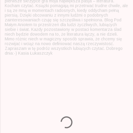
pierwsze skrzypce gra moja największa pasja – literatura.
Kocham czytać. Książki pomagają mi przetrwać trudne chwile, ale
i są ze mną w momentach radosnych, kiedy oddycham pełną
piersią. Dzięki obcowaniu z innymi ludźmi o podobnych
zainteresowaniach czuję się szczęśliwa i spełniona. Blog Pod
Małym Aniołem to przestrzeń dla ludzi życzliwych, lubiących
siebie i świat. Każdy pozostawiony w postaci komentarza ślad
niech będzie dowodem na to, że literatura łączy, a nie dzieli.
Mimo różnic niech w magiczny sposób sprawia, że chcemy się
rozwijać i wciąż na nowo definiować naszą rzeczywistość.
Zapraszam w tę podróż wszystkich lubiących czytać. Dobrego
dnia:-) Kasia Łukaszczyk
K
o
m
e
n
t
a
r
z