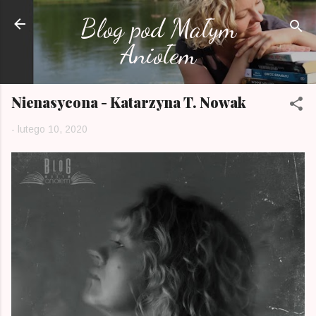
Przejdź do głównej zawartości
Blog pod Małym
Aniołem
Nienasycona - Katarzyna T. Nowak
-
lutego 10, 2020