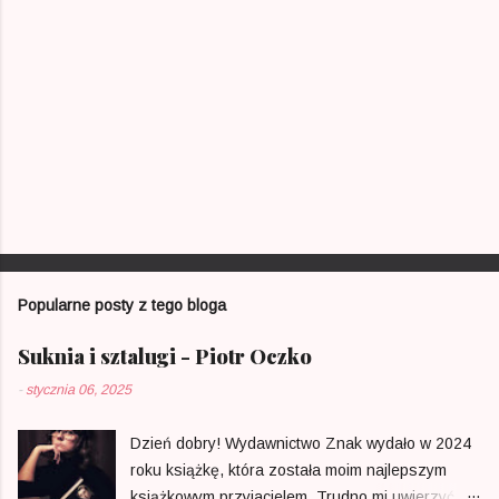
e
Popularne posty z tego bloga
Suknia i sztalugi - Piotr Oczko
-
stycznia 06, 2025
Dzień dobry! Wydawnictwo Znak wydało w 2024
roku książkę, która została moim najlepszym
książkowym przyjacielem. Trudno mi uwierzyć, że